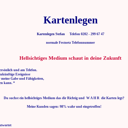
Kartenlegen
Kartenlegen Stefan
Telefon 0202 - 299 67 47
normale Festnetz Telefonnummer
Hellsichtiges Medium schaut in deine Zukunft
ersönlich und am Telefon.
zukünftige Ereignisse
r meine Gabe und Fähigkeiten,
en kann. *
Du suchst ein hellsichtiges Medium das dir Richtig und W A H R die Karten legt?
Meine Kunden sagen: 98% wahr und eingetroffen!
ntwortet