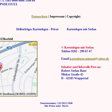
2 3305 0000 0000 5168 64
SDE33XXX
Datenschutz
| Impressum | Copyright:
Hellsichtiges Kartenlegen - Privat Kartenlegen mit Stefan
 Elberfeld
© Kartenlegen mit Stefan
Telefon 0202 - 299 67 47
Email
kartenlegen.miomai@yahoo.de
Inhaber und liebevolle Post an:
Robert Stefan Baur
Mirker Straße 45
D - 42105 Wuppertal
Steuernummer: 132/5015/1948
Alle Preise inkl. MwSt