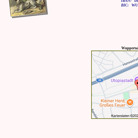
IBAN:
DE7
BIC:
WUP
Wuppertal