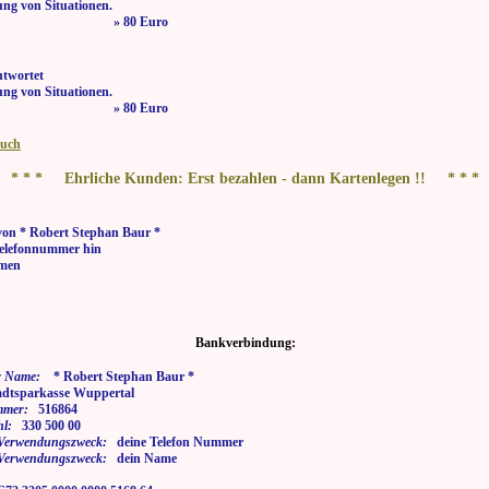
ng von Situationen.
 bis 21:00 Uhr » 80 Euro
ntwortet
ng von Situationen.
 bis 21:00 Uhr » 80 Euro
buch
* * * Ehrliche Kunden: Erst bezahlen - dann Kartenlegen !! * * *
von * Robert Stephan Baur *
elefonnummer hin
men
Bankverbindung:
 Name:
* Robert Stephan Baur *
tsparkasse Wuppertal
mmer:
516864
hl:
330 500 00
i Verwendungszweck:
deine Telefon Nummer
i Verwendungszweck:
dein Name